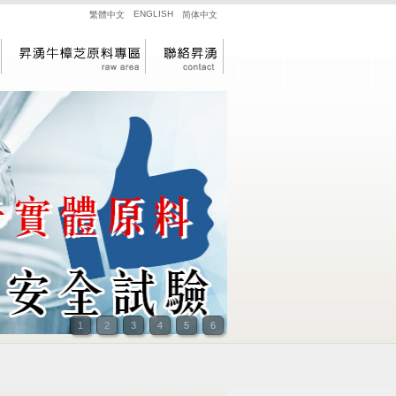
ENGLISH
繁體中文
简体中文
昇湧牛樟芝原料專區
聯絡昇湧
1
2
3
4
5
6